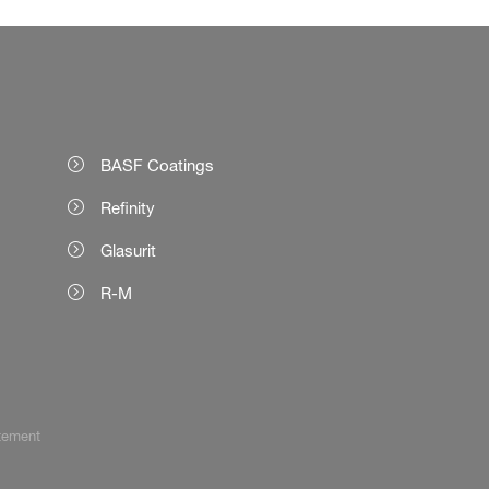
BASF Coatings
Refinity
Glasurit
R-M
tement