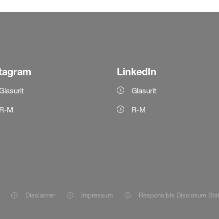
tagram
LinkedIn
Glasurit
Glasurit
R-M
R-M
Disclaimer
Impressum
Responsible Disclosure Sta