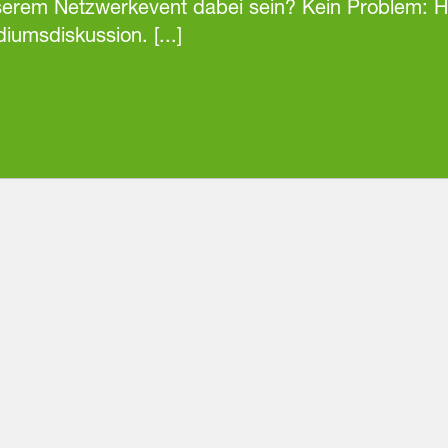
nserem Netzwerkevent dabei sein? Kein Problem: Hi
msdiskussion. [...]