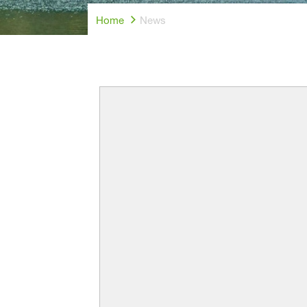
Home
News
News