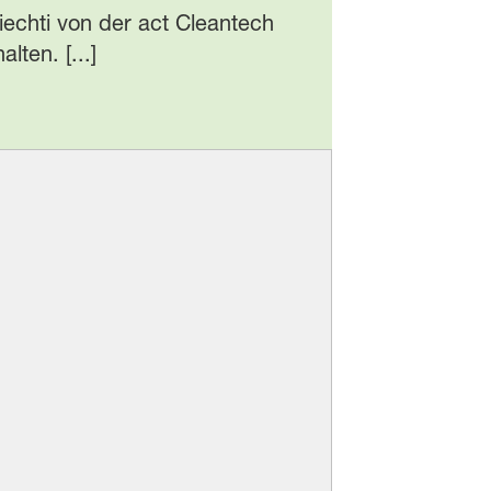
echti von der act Cleantech
ten. [...]