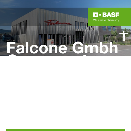
Falcone Gmbh
Carrosserie +
Spritzwerk
Partnercarrosserie eco Repair Motion